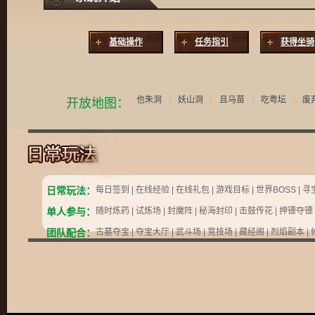
基础操作
任务指引
获得坐骑
也朱洞
|
妖山洞
|
且马苗
|
吃粤坛
|
废
开放地图：
日常玩法：
每日签到 |
在线经验 |
在线礼包 |
游戏目标 |
世界BOSS |
寻
单人参与：
随时炼药 |
试炼场 |
封魔阵 |
秘海封印 |
击鼓传花 |
押镖夺镖 
团队配合：
古墓夺宝 |
夺宝大厅 |
武斗场 |
竞技场 |
藏经阁 |
烈焰副本 |