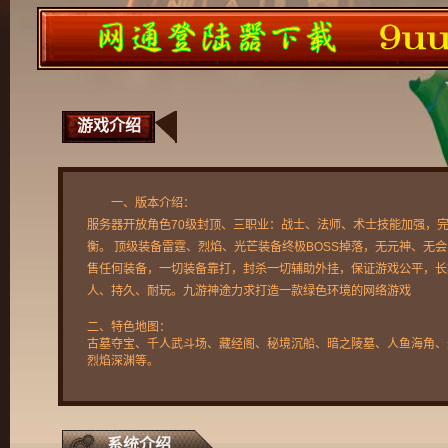
游戏介绍
一、版本介绍：
服务器开放角色70级封顶、三职业：战士、法师、术士技能加强，
衡。 顶级装备雷霆、烈焰、光芒装备终极BOSS掉落，无元神、无
售任何装备，一切装备靠打，封杀一切辅助外挂，保证游戏公平，长
人、持久、耐玩。九游神途力求打造一款绿色环境的网络游戏
二、特色地图：
古墓夺宝、千人武斗场、藏经阁、秘境沉船、暗之陵墓、人鱼海角、
烈焰深渊等。
系统介绍